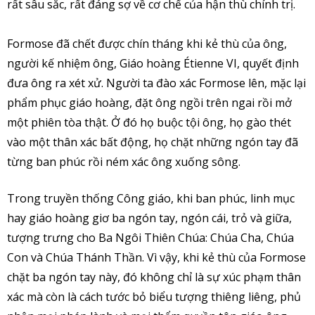
rất sâu sắc, rất đáng sợ về cơ chế của hận thù chính trị.
Formose đã chết được chín tháng khi kẻ thù của ông,
người kế nhiệm ông, Giáo hoàng Étienne VI, quyết định
đưa ông ra xét xử. Người ta đào xác Formose lên, mặc lại
phẩm phục giáo hoàng, đặt ông ngồi trên ngai rồi mở
một phiên tòa thật. Ở đó họ buộc tội ông, họ gào thét
vào một thân xác bất động, họ chặt những ngón tay đã
từng ban phúc rồi ném xác ông xuống sông.
Trong truyền thống Công giáo, khi ban phúc, linh mục
hay giáo hoàng giơ ba ngón tay, ngón cái, trỏ và giữa,
tượng trưng cho Ba Ngôi Thiên Chúa: Chúa Cha, Chúa
Con và Chúa Thánh Thần. Vì vậy, khi kẻ thù của Formose
chặt ba ngón tay này, đó không chỉ là sự xúc phạm thân
xác mà còn là cách tước bỏ biểu tượng thiêng liêng, phủ