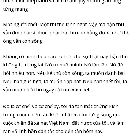
nhận mọi phép lành và mọi thẩm quyền tôn giáo ông
từng mang.
Một người chết. Một thi thể lạnh ngắt. Vậy mà hận thù
vẫn đòi phải sỉ nhục, phải trả thù cho bằng được như thể
ông vẫn còn sống.
Không có minh họa nào rõ hơn cho sự thật này: hận thù
không tự dừng lại. Nó tự nuôi mình. Nó lớn lên. Nó đòi
hỏi nhiều hơn. Nếu kẻ thù còn sống, ta muốn đánh bại.
Nếu hắn gục ngã, ta muốn đạp nát. Nếu hắn chết rồi, ta
vẫn muốn trả thù ngay cả trên xác chết.
Đó là cơ chế. Và cơ chế ấy, tôi đã tận mắt chứng kiến
trong cuộc chiến tàn khốc nhất mà tôi từng sống qua,
cuộc chiến đã xé nát Việt Nam, đất nước của tôi, và làm
rạn vỡ linh hồn dân tộc cho đến tận hôm nay.