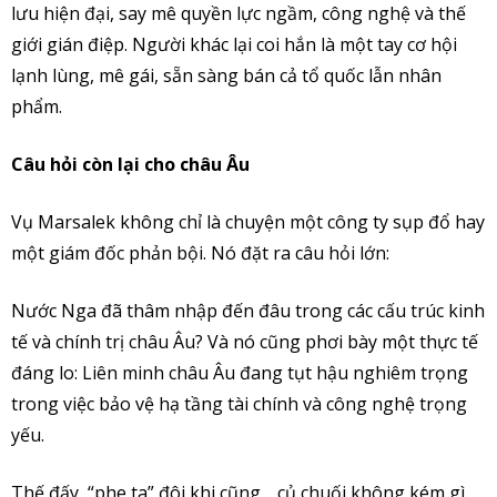
lưu hiện đại, say mê quyền lực ngầm, công nghệ và thế
giới gián điệp. Người khác lại coi hắn là một tay cơ hội
lạnh lùng, mê gái, sẵn sàng bán cả tổ quốc lẫn nhân
phẩm.
Câu hỏi còn lại cho châu Âu
Vụ Marsalek không chỉ là chuyện một công ty sụp đổ hay
một giám đốc phản bội. Nó đặt ra câu hỏi lớn:
Nước Nga đã thâm nhập đến đâu trong các cấu trúc kinh
tế và chính trị châu Âu? Và nó cũng phơi bày một thực tế
đáng lo: Liên minh châu Âu đang tụt hậu nghiêm trọng
trong việc bảo vệ hạ tầng tài chính và công nghệ trọng
yếu.
Thế đấy, “phe ta” đôi khi cũng… củ chuối không kém gì