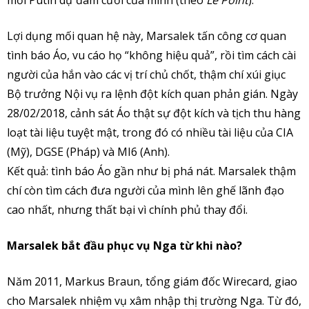
mời Putin dự đám cưới của mình (theo
Le Point
).
Lợi dụng mối quan hệ này, Marsalek tấn công cơ quan
tình báo Áo, vu cáo họ “không hiệu quả”, rồi tìm cách cài
người của hắn vào các vị trí chủ chốt, thậm chí xúi giục
Bộ trưởng Nội vụ ra lệnh đột kích quan phản gián. Ngày
28/02/2018, cảnh sát Áo thật sự đột kích và tịch thu hàng
loạt tài liệu tuyệt mật, trong đó có nhiều tài liệu của CIA
(Mỹ), DGSE (Pháp) và MI6 (Anh).
Kết quả: tình báo Áo gần như bị phá nát. Marsalek thậm
chí còn tìm cách đưa người của mình lên ghế lãnh đạo
cao nhất, nhưng thất bại vì chính phủ thay đổi.
Marsalek bắt đầu phục vụ Nga từ khi nào?
Năm 2011, Markus Braun, tổng giám đốc Wirecard, giao
cho Marsalek nhiệm vụ xâm nhập thị trường Nga. Từ đó,