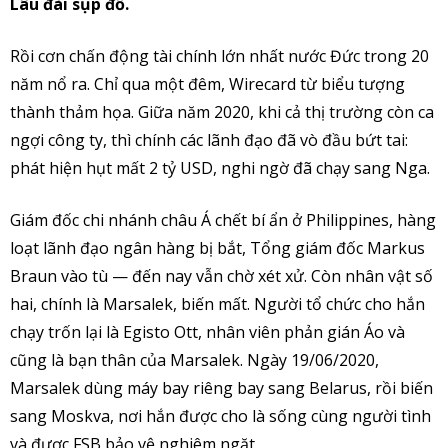
Lâu đài sụp đổ.
Rồi cơn chấn động tài chính lớn nhất nước Đức trong 20
năm nổ ra. Chỉ qua một đêm, Wirecard từ biểu tượng
thành thảm họa. Giữa năm 2020, khi cả thị trường còn ca
ngợi công ty, thì chính các lãnh đạo đã vò đầu bứt tai:
phát hiện hụt mất 2 tỷ USD, nghi ngờ đã chạy sang Nga.
Giám đốc chi nhánh châu Á chết bí ẩn ở Philippines, hàng
loạt lãnh đạo ngân hàng bị bắt, Tổng giám đốc Markus
Braun vào tù — đến nay vẫn chờ xét xử. Còn nhân vật số
hai, chính là Marsalek, biến mất. Người tổ chức cho hắn
chạy trốn lại là Egisto Ott, nhân viên phản gián Áo và
cũng là bạn thân của Marsalek. Ngày 19/06/2020,
Marsalek dùng máy bay riêng bay sang Belarus, rồi biến
sang Moskva, nơi hắn được cho là sống cùng người tình
và được FSB bảo vệ nghiêm ngặt.