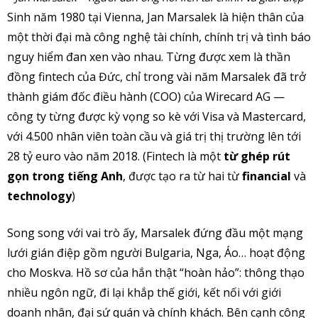
Sinh năm 1980 tại Vienna, Jan Marsalek là hiện thân của
một thời đại mà công nghệ tài chính, chính trị và tình báo
nguy hiểm đan xen vào nhau. Từng được xem là thần
đồng fintech của Đức, chỉ trong vài năm Marsalek đã trở
thành giám đốc điều hành (COO) của Wirecard AG —
công ty từng được kỳ vọng so kè với Visa và Mastercard,
với 4.500 nhân viên toàn cầu và giá trị thị trường lên tới
28 tỷ euro vào năm 2018. (Fintech là một
từ ghép rút
gọn trong tiếng Anh
, được tạo ra từ hai từ
financial
và
technology
)
Song song với vai trò ấy, Marsalek đứng đầu một mạng
lưới gián điệp gồm người Bulgaria, Nga, Áo… hoạt động
cho Moskva. Hồ sơ của hắn thật “hoàn hảo”: thông thạo
nhiều ngôn ngữ, đi lại khắp thế giới, kết nối với giới
doanh nhân, đại sứ quán và chính khách. Bên cạnh công