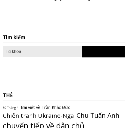
S
Tìm kiếm
fo
THẺ
Bài viết về Trần Khắc Đức
30 Tháng 4
Chu Tuấn Anh
Chiến tranh Ukraine-Nga
chuyển tiếp về dân chủ