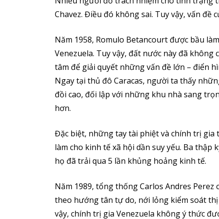
Nhiều người đổ trách nhiệm cho tình trạng 
Chavez. Điều đó không sai. Tuy vậy, vấn đề c
Năm 1958, Romulo Betancourt được bầu làm 
Venezuela. Tuy vậy, đất nước này đã không c
tâm để giải quyết những vấn đề lớn – điển h
Ngay tại thủ đô Caracas, người ta thấy nhữ
đồi cao, đối lập với những khu nhà sang tr
hơn.
Đặc biệt, những tay tài phiệt và chính trị g
làm cho kinh tế xã hội dần suy yếu. Ba thập 
họ đã trải qua 5 lần khủng hoảng kinh tế.
Năm 1989, tổng thống Carlos Andres Perez cố
theo hướng tân tự do, nới lỏng kiểm soát th
vậy, chính trị gia Venezuela không ý thức đ