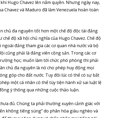
ớc khi Hugo Chavez lên nắm quyền. Nhưng ngày nay,
 của Chavez và Maduro đã làm Venezuela hoàn toàn
dân chủ đa nguyên tốt hơn một chế độ độc tài đảng
hư chế độ xã hội chủ nghĩa của Hugo Chavez. Chế độ
ngoài đảng tham gia các cơ quan nhà nước và bộ
ội cũng phải là đảng viên cộng sản. Trong các cơ
rường học; muốn làm tới chức phó phòng thì phải
dân chủ đa nguyên là nó cho phép huy động mọi
óng góp cho đất nước. Tuy đôi lúc có thể có sự bất
hép một cá nhân có thể tùy tiện hành xử sai luật lệ
ã đồng ý thông qua những cuộc thảo luận.
 chưa đủ. Chúng ta phải thường xuyên cảnh giác với
hiến không tiếng súng” do phân hóa giàu nghèo và