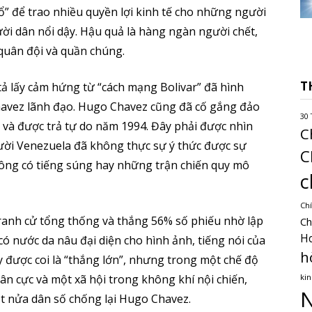
tổ” để trao nhiều quyền lợi kinh tế cho những người
ời dân nổi dậy. Hậu quả là hàng ngàn người chết,
 quân đội và quần chúng.
T
ả lấy cảm hứng từ “cách mạng Bolivar” đã hình
avez lãnh đạo. Hugo Chavez cũng đã cố gắng đảo
30 
ù và được trả tự do năm 1994. Đây phải được nhìn
C
gười Venezuela đã không thực sự ý thức được sự
C
hông có tiếng súng hay những trận chiến quy mô
c
Chí
anh cử tổng thống và thắng 56% số phiếu nhờ lập
Ch
H
ó nước da nâu đại diện cho hình ảnh, tiếng nói của
h
y được coi là “thắng lớn”, nhưng trong một chế độ
kin
ân cực và một xã hội trong không khí nội chiến,
N
ột nửa dân số chống lại Hugo Chavez.