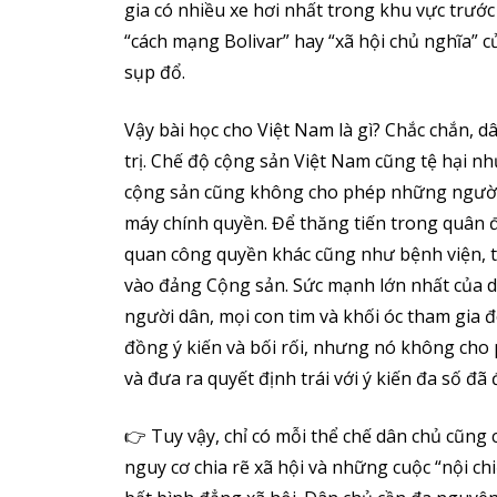
gia có nhiều xe hơi nhất trong khu vực trư
“cách mạng Bolivar” hay “xã hội chủ nghĩa”
sụp đổ.
Vậy bài học cho Việt Nam là gì? Chắc chắn, 
trị. Chế độ cộng sản Việt Nam cũng tệ hại n
cộng sản cũng không cho phép những người 
máy chính quyền. Để thăng tiến trong quân đ
quan công quyền khác cũng như bệnh viện, t
vào đảng Cộng sản. Sức mạnh lớn nhất của 
người dân, mọi con tim và khối óc tham gia đ
đồng ý kiến và bối rối, nhưng nó không cho p
và đưa ra quyết định trái với ý kiến đa số đ
👉 Tuy vậy, chỉ có mỗi thể chế dân chủ cũng
nguy cơ chia rẽ xã hội và những cuộc “nội c