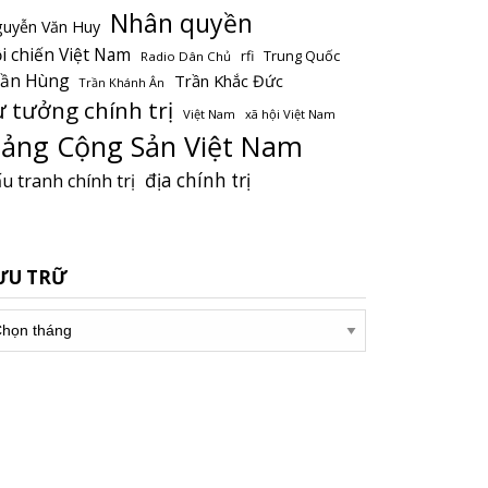
Nhân quyền
uyễn Văn Huy
i chiến Việt Nam
Trung Quốc
rfi
Radio Dân Chủ
rần Hùng
Trần Khắc Đức
Trần Khánh Ân
ư tưởng chính trị
Việt Nam
xã hội Việt Nam
ảng Cộng Sản Việt Nam
địa chính trị
u tranh chính trị
ƯU TRỮ
u
ữ