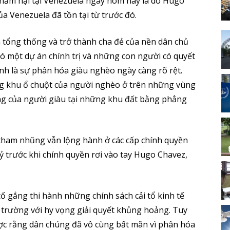
thảm hại tại Venezuela ngày hôm nay là do Hugo
ủa Venezuela đã tồn tại từ trước đó.
tổng thống và trở thành cha đẻ của nền dân chủ
ó một dự án chính trị và những con người có quyết
ình là sự phân hóa giàu nghèo ngày càng rõ rệt.
ng khu ổ chuột của người nghèo ở trên những vùng
ọng của người giàu tại những khu đất bằng phẳng
ia tham nhũng vẫn lộng hành ở các cấp chính quyền
kỷ trước khi chính quyền rơi vào tay Hugo Chavez,
 gắng thi hành những chính sách cải tổ kinh tế
ị trường với hy vọng giải quyết khủng hoảng. Tuy
ược rằng dân chúng đã vô cùng bất mãn vì phân hóa