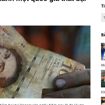
T
B
06
03