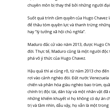
chuyên môn bị thay thế bởi những người đại 
Suốt quá trình cầm quyền của Hugo Chavez là
để thâu tóm quyền lực và thanh trừng những
hay “lý tưởng xã hội chủ nghĩa”.
Maduro đắc cử vào năm 2013, được Hugo Chav
đời. Thực tế, Maduro cũng là một người độc tà
phá vô ý thức của Hugo Chavez.
Hậu quả thì ai cũng rõ, từ năm 2013 cho đế
rơi vào cảnh nghèo đói. Đất nước Venezuela 
chiến và phân hóa giàu nghèo bao trùm, qu
chính trị độc tài, dân túy và một nhân vật đ
những khiếm khuyết vì họ không có dự án ch
trị và tầm nhìn, dẫu vậy, họ vẫn là một tro