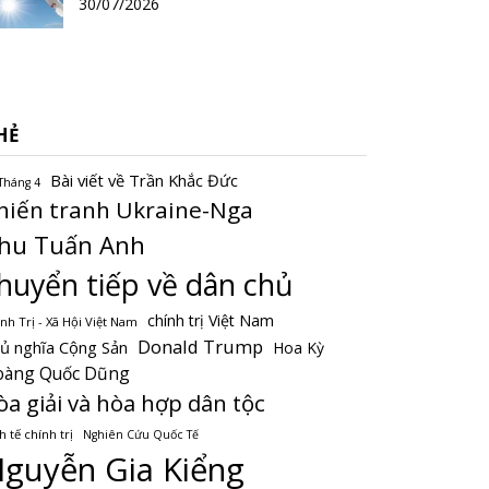
30/07/2026
HẺ
Bài viết về Trần Khắc Đức
Tháng 4
hiến tranh Ukraine-Nga
hu Tuấn Anh
huyển tiếp về dân chủ
chính trị Việt Nam
nh Trị - Xã Hội Việt Nam
Donald Trump
ủ nghĩa Cộng Sản
Hoa Kỳ
oàng Quốc Dũng
òa giải và hòa hợp dân tộc
h tế chính trị
Nghiên Cứu Quốc Tế
guyễn Gia Kiểng