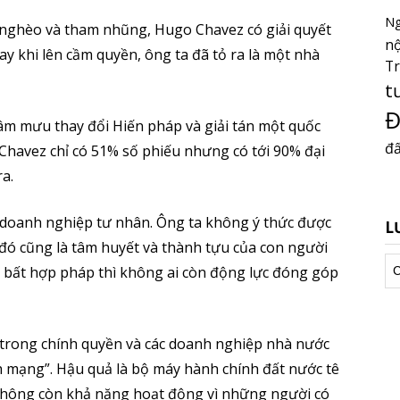
Ng
nghèo và tham nhũng, Hugo Chavez có giải quyết
nộ
 khi lên cầm quyền, ông ta đã tỏ ra là một nhà
T
t
Đ
âm mưu thay đổi Hiến pháp và giải tán một quốc
đấ
Chavez chỉ có 51% số phiếu nhưng có tới 90% đại
ra.
doanh nghiệp tư nhân. Ông ta không ý thức được
L
đó cũng là tâm huyết và thành tựu của con người
Lư
u bất hợp pháp thì không ai còn động lực đóng góp
tr
 trong chính quyền và các doanh nghiệp nhà nước
 mạng”. Hậu quả là bộ máy hành chính đất nước tê
 không còn khả năng hoạt động vì những người có