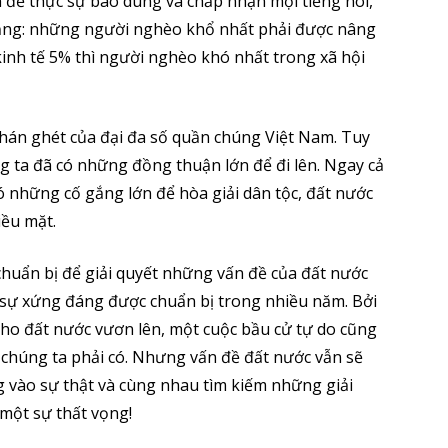
 để thực sự bao dung và chấp nhận mọi tiếng nói,
g bằng: những người nghèo khổ nhất phải được nâng
inh tế 5% thì người nghèo khó nhất trong xã hội
hán ghét của đại đa số quần chúng Việt Nam. Tuy
g ta đã có những đồng thuận lớn để đi lên. Ngay cả
ó những cố gắng lớn để hòa giải dân tộc, đất nước
iều mặt.
 chuẩn bị để giải quyết những vấn đề của đất nước
 sự xứng đáng được chuẩn bị trong nhiều năm. Bởi
 cho đất nước vươn lên, một cuộc bầu cử tự do cũng
mà chúng ta phải có. Nhưng vấn đề đất nước vẫn sẽ
ng vào sự thật và cùng nhau tìm kiếm những giải
một sự thất vọng!