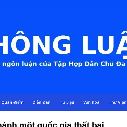
Quan Điểm
Diễn Đàn
Tư Liệu
Văn hoá
Thư Viện
hành một quốc gia thất bại