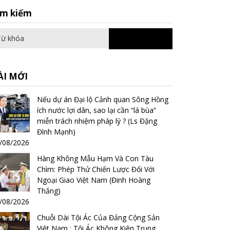
Search
ìm kiếm
for:
ÀI MỚI
Nếu dự án Đại lộ Cảnh quan Sông Hồng
ích nước lợi dân, sao lại cần “lá bùa”
miễn trách nhiệm pháp lý ? (Ls Đặng
Đình Mạnh)
/08/2026
Hàng Không Mẫu Hạm Và Con Tàu
Chìm: Phép Thử Chiến Lược Đối Với
Ngoại Giao Việt Nam (Đinh Hoàng
Thắng)
/08/2026
Chuỗi Dài Tội Ác Của Đảng Cộng Sản
Việt Nam : Tội Ác Không Kiện Trung