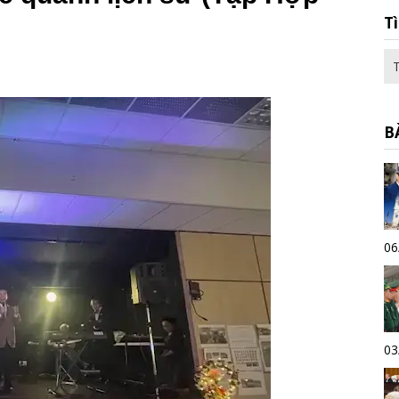
T
B
06
03