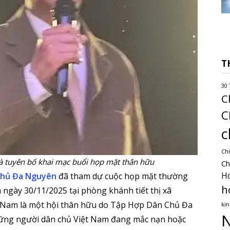
T
30 
C
C
c
Chí
 tuyên bố khai mạc buổi họp mặt thân hữu
Ch
H
Chủ Đa Nguyên
đã tham dự cuộc họp mặt thường
h
ngày 30/11/2025 tại phòng khánh tiết thị xã
t Nam là một hội thân hữu do Tập Hợp Dân Chủ Đa
kin
N
hững người dân chủ Việt Nam đang mắc nạn hoặc