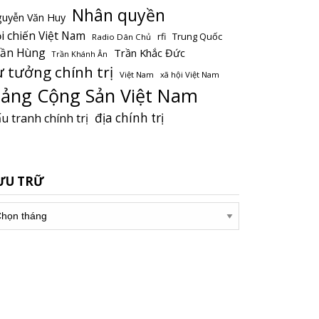
Nhân quyền
uyễn Văn Huy
i chiến Việt Nam
Trung Quốc
rfi
Radio Dân Chủ
rần Hùng
Trần Khắc Đức
Trần Khánh Ân
ư tưởng chính trị
Việt Nam
xã hội Việt Nam
ảng Cộng Sản Việt Nam
địa chính trị
u tranh chính trị
ƯU TRỮ
u
ữ