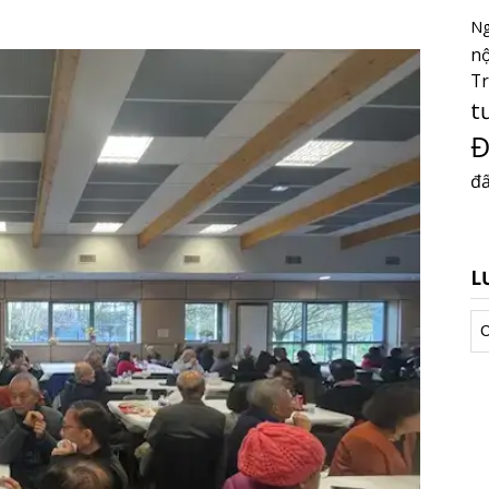
Ng
nộ
T
t
Đ
đấ
L
Lư
tr