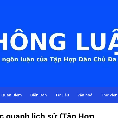
Quan Điểm
Diễn Đàn
Tư Liệu
Văn hoá
Thư Viện
c quanh lịch sử (Tập Hợp