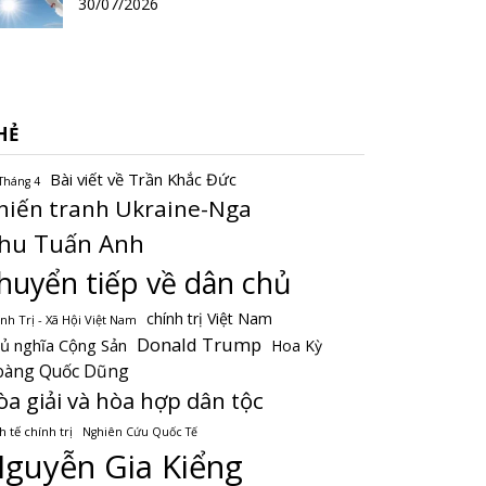
30/07/2026
HẺ
Bài viết về Trần Khắc Đức
Tháng 4
hiến tranh Ukraine-Nga
hu Tuấn Anh
huyển tiếp về dân chủ
chính trị Việt Nam
nh Trị - Xã Hội Việt Nam
Donald Trump
ủ nghĩa Cộng Sản
Hoa Kỳ
oàng Quốc Dũng
òa giải và hòa hợp dân tộc
h tế chính trị
Nghiên Cứu Quốc Tế
guyễn Gia Kiểng