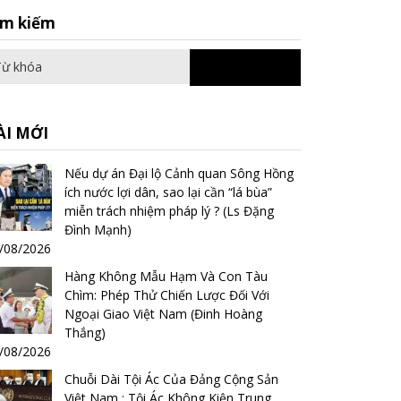
Search
ìm kiếm
for:
ÀI MỚI
Nếu dự án Đại lộ Cảnh quan Sông Hồng
ích nước lợi dân, sao lại cần “lá bùa”
miễn trách nhiệm pháp lý ? (Ls Đặng
Đình Mạnh)
/08/2026
Hàng Không Mẫu Hạm Và Con Tàu
Chìm: Phép Thử Chiến Lược Đối Với
Ngoại Giao Việt Nam (Đinh Hoàng
Thắng)
/08/2026
Chuỗi Dài Tội Ác Của Đảng Cộng Sản
Việt Nam : Tội Ác Không Kiện Trung