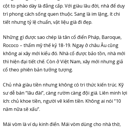
cột to phào dày là đẳng cấp. Với giàu lâu đời, nhà để duy
trì phong cách sống quen thuộc. Sang là im lặng, ít chi
tiết nhưng tỷ lệ chuẩn, vật liệu già đi đẹp.
Những gì được sao chép là tân cổ điển Pháp, Baroque,
Rococo – thẩm mỹ thế kỷ 18-19. Ngay ở châu Âu cũng
không ai xây mới kiểu đó. Nhà cổ được bảo tồn, nhà mới
thì hiện đại tiết chế. Còn ở Việt Nam, xây mới nhưng giả
cổ theo phiên bản tưởng tượng.
Chủ nhà giàu tiền nhưng không có tri thức kiến trúc. Kỹ
sư dễ bán “lâu đài”, càng rườm càng đội giá. Liên minh lợi
ích: chủ khoe tiền, người vẽ kiếm tiền. Không ai nói “10
năm nữa sẽ xấu”.
Mái vòm là ví dụ kinh điển. Mái vòm dùng cho nhà thờ,