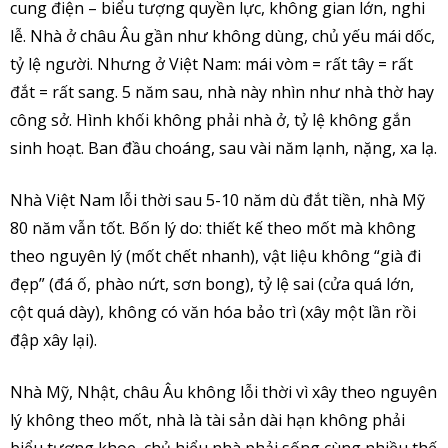
cung điện – biểu tượng quyền lực, không gian lớn, nghi
lễ. Nhà ở châu Âu gần như không dùng, chủ yếu mái dốc,
tỷ lệ người. Nhưng ở Việt Nam: mái vòm = rất tây = rất
đắt = rất sang. 5 năm sau, nhà này nhìn như nhà thờ hay
công sở. Hình khối không phải nhà ở, tỷ lệ không gắn
sinh hoạt. Ban đầu choáng, sau vài năm lạnh, nặng, xa lạ.
Nhà Việt Nam lỗi thời sau 5-10 năm dù đắt tiền, nhà Mỹ
80 năm vẫn tốt. Bốn lý do: thiết kế theo mốt mà không
theo nguyên lý (mốt chết nhanh), vật liệu không “già đi
đẹp” (đá ố, phào nứt, sơn bong), tỷ lệ sai (cửa quá lớn,
cột quá dày), không có văn hóa bảo trì (xây một lần rồi
đập xây lại).
Nhà Mỹ, Nhật, châu Âu không lỗi thời vì xây theo nguyên
lý không theo mốt, nhà là tài sản dài hạn không phải
biểu tượng khoe, chủ hiểu nhà phải sống cùng nhiều thế