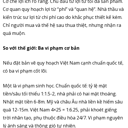
Cơ chế lợi ích rõ ràng. Chủ đầu tư lợi từ tối đa sản phẩm.
Cơ quan quy hoạch lợi từ “phí” và “quan hệ”. Nhà thầu và
kiến trúc sư lợi từ chi phí cao do khắc phục thiết kế kém.
Chỉ người mua và thế hệ sau thua thiệt, nhưng nhận ra
quá muộn.
So với thế giới: Ba vi phạm cơ bản
Nếu đặt bản vẽ quy hoạch Việt Nam cạnh chuẩn quốc tế,
có ba vi phạm cốt lõi.
Một là vi phạm sinh học. Chuẩn quốc tế: tỷ lệ mặt
tiền/sâu tối thiểu 1:1.5-2, nhà phải có hai mặt thoáng.
Nhật mặt tiền 6-8m. Mỹ và châu Âu nhà liền kề hiếm sâu
quá 12-15m. Việt Nam 4×25 = 1:6.25, phải khoét giếng
trời nhân tạo, phụ thuộc điều hòa 24/7. Vi phạm nguyên
lý ánh sáng và thông gió tự nhiên.