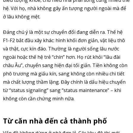
hệ. Với họ, nhà không gây ấn tượng người ngoài mà để
ở lâu không mệt.
Đáng chú ý là một sự chuyển đổi đang diễn ra. Thế hệ
F1-F2 bắt đầu xây khác: hình khối đơn giản, vật liệu thô
và thật, cực kín đáo. Thường là người sống lâu nước
ngoài hoặc thế hệ trẻ “chín” hơn. Họ rút khỏi “lâu đài
châu Âu”, chuyển sang hiện đại tối giản. Tiền không còn
phô trương mà giấu kín, sang không còn nhiều chi tiết
mà chất lượng thầm lặng. Đây chính là dấu hiệu chuyển
từ “status signaling” sang “status maintenance” – khi
không còn cần chứng minh nữa.
Từ căn nhà đến cả thành phố
Vấn đề không dừng ở nhà đơn lẻ. Các khu đô thị mới