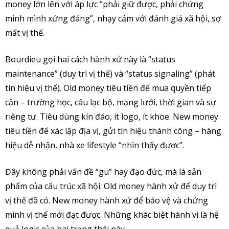
money lớn lên với áp lực “phải giữ được, phải chứng
minh mình xứng đáng”, nhạy cảm với đánh giá xã hội, sợ
mất vị thế.
Bourdieu gọi hai cách hành xử này là “status
maintenance” (duy trì vị thế) và “status signaling” (phát
tín hiệu vị thế). Old money tiêu tiền để mua quyền tiếp
cận – trường học, câu lạc bộ, mạng lưới, thời gian và sự
riêng tư. Tiêu dùng kín đáo, ít logo, ít khoe. New money
tiêu tiền để xác lập địa vị, gửi tín hiệu thành công – hàng
hiệu dễ nhận, nhà xe lifestyle “nhìn thấy được”.
Đây không phải vấn đề “gu” hay đạo đức, mà là sản
phẩm của cấu trúc xã hội. Old money hành xử để duy trì
vị thế đã có. New money hành xử để bảo vệ và chứng
minh vị thế mới đạt được. Những khác biệt hành vi là hệ
quả logic của hai trạng thái này.