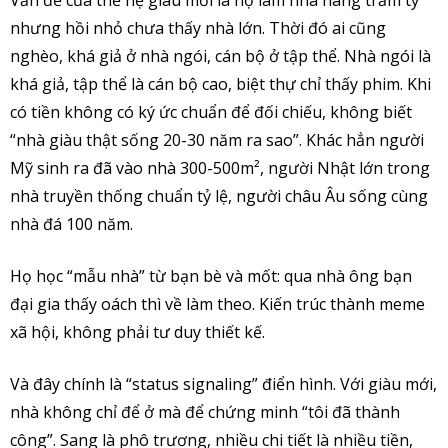
nhưng hồi nhỏ chưa thấy nhà lớn. Thời đó ai cũng
nghèo, khá giả ở nhà ngói, cán bộ ở tập thể. Nhà ngói là
khá giả, tập thể là cán bộ cao, biệt thự chỉ thấy phim. Khi
có tiền không có ký ức chuẩn để đối chiếu, không biết
“nhà giàu thật sống 20-30 năm ra sao”. Khác hẳn người
Mỹ sinh ra đã vào nhà 300-500m², người Nhật lớn trong
nhà truyền thống chuẩn tỷ lệ, người châu Âu sống cùng
nhà đá 100 năm.
Họ học “mẫu nhà” từ bạn bè và mốt: qua nhà ông bạn
đại gia thấy oách thì về làm theo. Kiến trúc thành meme
xã hội, không phải tư duy thiết kế.
Và đây chính là “status signaling” điển hình. Với giàu mới,
nhà không chỉ để ở mà để chứng minh “tôi đã thành
công”. Sang là phô trương, nhiều chi tiết là nhiều tiền,