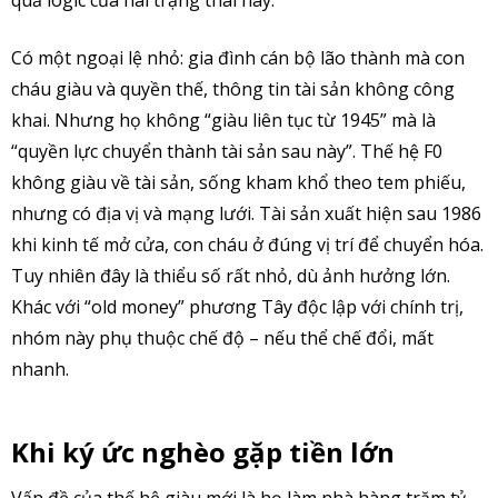
Có một ngoại lệ nhỏ: gia đình cán bộ lão thành mà con
cháu giàu và quyền thế, thông tin tài sản không công
khai. Nhưng họ không “giàu liên tục từ 1945” mà là
“quyền lực chuyển thành tài sản sau này”. Thế hệ F0
không giàu về tài sản, sống kham khổ theo tem phiếu,
nhưng có địa vị và mạng lưới. Tài sản xuất hiện sau 1986
khi kinh tế mở cửa, con cháu ở đúng vị trí để chuyển hóa.
Tuy nhiên đây là thiểu số rất nhỏ, dù ảnh hưởng lớn.
Khác với “old money” phương Tây độc lập với chính trị,
nhóm này phụ thuộc chế độ – nếu thể chế đổi, mất
nhanh.
Khi ký ức nghèo gặp tiền lớn
Vấn đề của thế hệ giàu mới là họ làm nhà hàng trăm tỷ