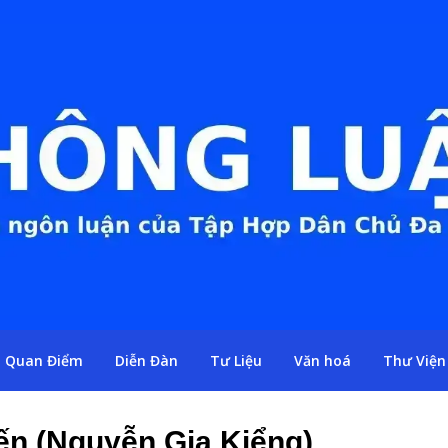
Quan Điểm
Diễn Đàn
Tư Liệu
Văn hoá
Thư Viện
ến (Nguyễn Gia Kiểng)