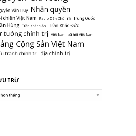
Nhân quyền
uyễn Văn Huy
i chiến Việt Nam
Trung Quốc
rfi
Radio Dân Chủ
rần Hùng
Trần Khắc Đức
Trần Khánh Ân
ư tưởng chính trị
Việt Nam
xã hội Việt Nam
ảng Cộng Sản Việt Nam
địa chính trị
u tranh chính trị
ƯU TRỮ
u
ữ