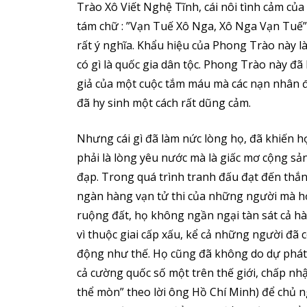
Trào Xô Viết Nghệ Tĩnh, cái nôi tình cảm củ
tám chữ : ”Vạn Tuế Xô Nga, Xô Nga Vạn Tuế”.
rất ý nghĩa. Khẩu hiệu của Phong Trào này là
có gì là quốc gia dân tộc. Phong Trào này đã
giả của một cuộc tắm máu mà các nạn nhân đề
đã hy sinh một cách rất dũng cảm.
Nhưng cái gì đã làm nức lòng họ, đã khiến 
phải là lòng yêu nước mà là giấc mơ cộng sả
đạp. Trong quá trình tranh đấu đạt đến thắn
ngàn hàng vạn tử thi của những người mà họ b
ruộng đất, họ không ngần ngại tàn sát cả h
vì thuộc giai cấp xấu, kể cả những người đ
động như thế. Họ cũng đã không do dự phát
cả cường quốc số một trên thế giới, chấp nh
thể mòn” theo lời ông Hồ Chí Minh) để chủ 