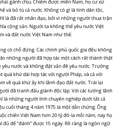
phải gánh chịu. Chiếm được miền Nam, họ cư xử
 và bỏ tù cả nước. Không có gì là tình dân tộc,
ĩ là đã rất nhân đạo, bởi vì những người thua trận
ghĩa cộng sản. Người ta không thể yêu nước Việt
m và đất nước Việt Nam như thế.
ng có chỗ đứng. Các chính phủ quốc gia đều không
do những người đã hợp tác một cách rất thành thật
ề yêu nước và không đặt vấn đề yêu nước. Trường
 quá khứ dài hợp tác với người Pháp, và cả với
 về quá khứ ấy khi lãnh đạo đất nước. Trái lại
gười đã tranh đấu giành độc lập. Với các tướng lãnh
hỉ là những người lính chuyên nghiệp dưới tất cả
iệu cuối tháng 4 năm 1975 là một dẫn chứng. Ông
uộc chiến Việt Nam hơn 20 tỷ đô-la mỗi năm, nay họ
hỉ đủ để ”đánh” được 15 ngày. Rõ ràng là ngôn ngữ