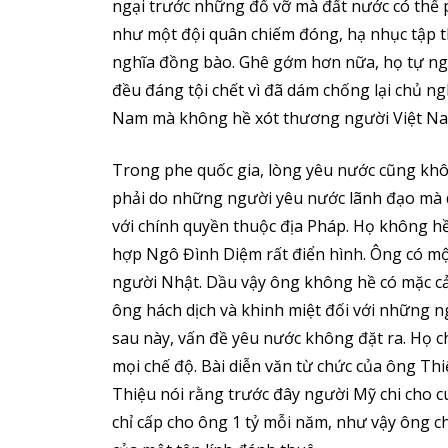
ngại trước những đổ vỡ mà đất nước có thể 
như một đội quân chiếm đóng, hạ nhục tập thể
nghĩa đồng bào. Ghê gớm hơn nữa, họ tự ngh
đều đáng tội chết vì đã dám chống lại chủ n
Nam mà không hề xót thương người Việt Na
Trong phe quốc gia, lòng yêu nước cũng khô
phải do những người yêu nước lãnh đạo mà 
với chính quyền thuộc địa Pháp. Họ không h
hợp Ngô Đình Diệm rất điển hình. Ông có một
người Nhật. Dầu vậy ông không hề có mặc cảm
ông hách dịch và khinh miệt đối với những n
sau này, vấn đề yêu nước không đặt ra. Họ c
mọi chế độ. Bài diễn văn từ chức của ông Th
Thiệu nói rằng trước đây người Mỹ chi cho c
chỉ cấp cho ông 1 tỷ mỗi năm, như vậy ông c