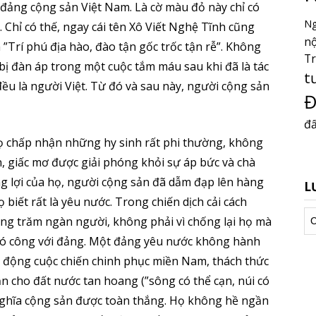
a đảng cộng sản Việt Nam. Là cờ màu đỏ này chỉ có
Ng
 Chỉ có thế, ngay cái tên Xô Viết Nghệ Tĩnh cũng
nộ
 ”Trí phú địa hào, đào tận gốc trốc tận rễ”. Không
T
 bị đàn áp trong một cuộc tắm máu sau khi đã là tác
t
u là người Việt. Từ đó và sau này, người cộng sản
Đ
đấ
họ chấp nhận những hy sinh rất phi thường, không
n, giấc mơ được giải phóng khỏi sự áp bức và chà
g lợi của họ, người cộng sản đã dẫm đạp lên hàng
L
iết rất là yêu nước. Trong chiến dịch cải cách
Lư
àng trăm ngàn người, không phải vì chống lại họ mà
tr
ã có công với đảng. Một đảng yêu nước không hành
 động cuộc chiến chinh phục miền Nam, thách thức
ận cho đất nước tan hoang (”sông có thể cạn, núi có
nghĩa cộng sản được toàn thắng. Họ không hề ngần