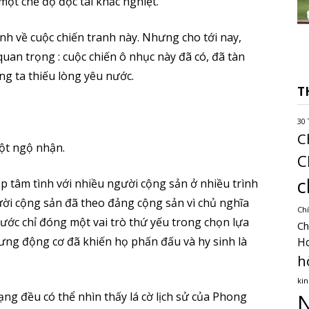
một chế độ độc tài khắc nghiệt.
nh về cuộc chiến tranh này. Nhưng cho tới nay,
uan trọng : cuộc chiến ô nhục này đã có, đã tàn
ng ta thiếu lòng yêu nước.
T
30 
C
một ngộ nhận.
C
c
p tâm tình với nhiều người cộng sản ở nhiều trình
ười cộng sản đã theo đảng cộng sản vì chủ nghĩa
Chí
ước chỉ đóng một vai trò thứ yếu trong chọn lựa
Ch
ưng động cơ đã khiến họ phấn đấu và hy sinh là
H
h
kin
ng đều có thể nhìn thấy lá cờ lịch sử của Phong
N