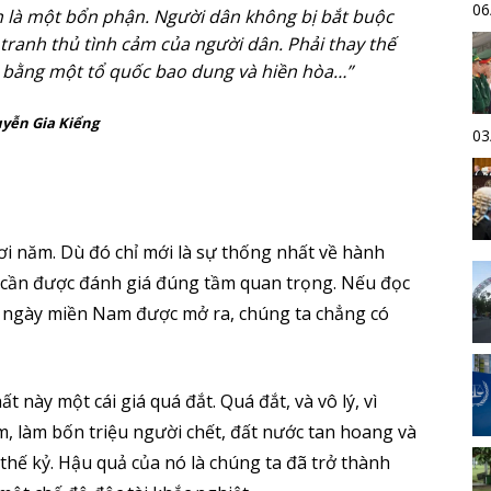
06
n là một bổn phận. Người dân không bị bắt buộc
i tranh thủ tình cảm của người dân. Phải thay thế
ệt bằng một tổ quốc bao dung và hiền hòa…”
yễn Gia Kiểng
03
i năm. Dù đó chỉ mới là sự thống nhất về hành
c cần được đánh giá đúng tầm quan trọng. Nếu đọc
 từ ngày miền Nam được mở ra, chúng ta chẳng có
 này một cái giá quá đắt. Quá đắt, và vô lý, vì
m, làm bốn triệu người chết, đất nước tan hoang và
 thế kỷ. Hậu quả của nó là chúng ta đã trở thành