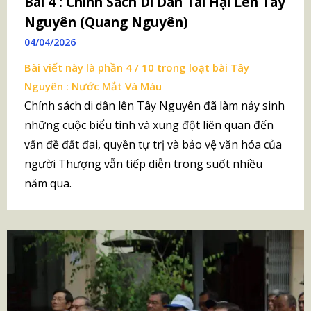
Bài 4 : Chính Sách Di Dân Tai Hại Lên Tây
Nguyên (Quang Nguyên)
04/04/2026
Bài viết này là phần 4 / 10 trong loạt bài
Tây
Nguyên : Nước Mắt Và Máu
Chính sách di dân lên Tây Nguyên đã làm nảy sinh
những cuộc biểu tình và xung đột liên quan đến
vấn đề đất đai, quyền tự trị và bảo vệ văn hóa của
người Thượng vẫn tiếp diễn trong suốt nhiều
năm qua.